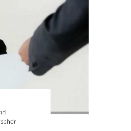
und
ischer