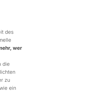
it des
melle
mehr, wer
h die
lichten
er zu
wie ein