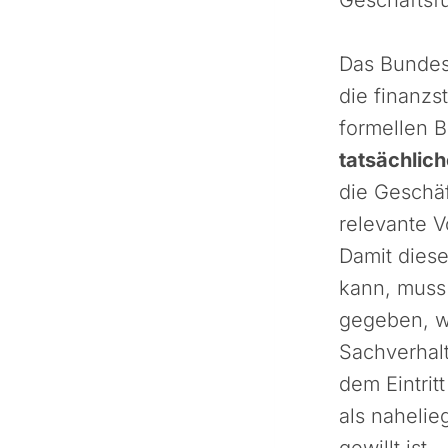
Das Bundesf
die finanzst
formellen B
tatsächlic
die Geschäf
relevante V
Damit diese
kann, mus
gegeben, w
Sachverhalt
dem Eintrit
als naheli
gewillt ist.