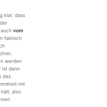
g klar, dass
 der
n auch
vom
n faktisch
ich
ührer.
gen werden
 ist dann
s des
immtheit mit
hält, also
ehmen