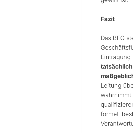
Fazit
Das BFG ste
Geschäftsfü
Eintragung
tatsächlic
maßgeblich
Leitung übe
wahrnimmt o
qualifizier
formell bes
Verantwort