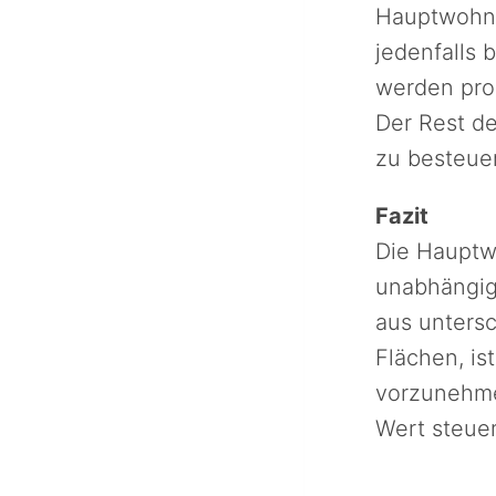
Hauptwohns
jedenfalls 
werden prop
Der Rest de
zu besteue
Fazit
Die Hauptwo
unabhängig
aus untersc
Flächen, is
vorzunehmen
Wert steuer