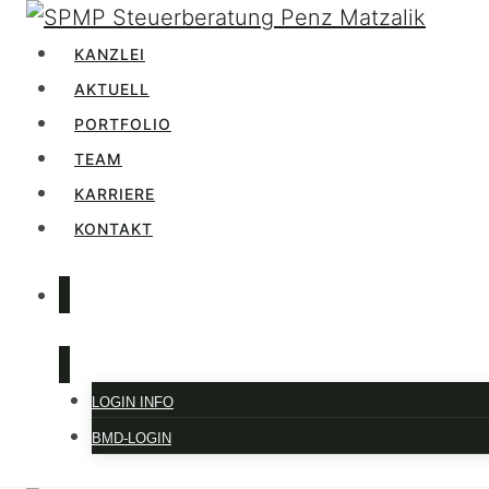
Zum
Inhalt
KANZLEI
springen
AKTUELL
PORTFOLIO
TEAM
KARRIERE
KONTAKT
LOGIN
LOGIN INFO
BMD-LOGIN