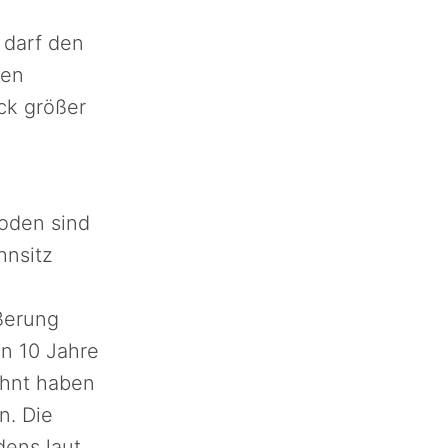
 darf den
ten
ck größer
oden sind
hnsitz
ßerung
n 10 Jahre
ohnt haben
n. Die
dens laut