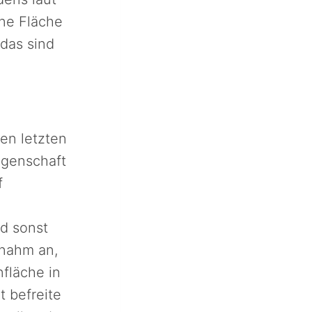
ene Fläche
 das sind
den letzten
egenschaft
f
d sonst
 nahm an,
nfläche in
t befreite