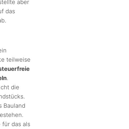
tellte aber
uf das
ab.
ein
 teilweise
 steuerfreie
eln
.
icht die
ndstücks.
as Bauland
bestehen.
 für das als