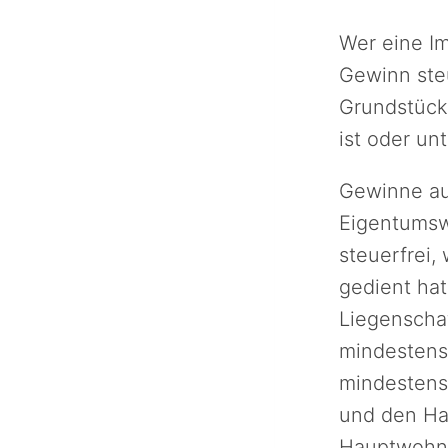
Wer eine Im
Gewinn steu
Grundstück
ist oder u
Gewinne au
Eigentumsw
steuerfrei,
gedient ha
Liegenscha
mindestens
mindestens
und den Ha
Hauptwohnsi