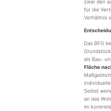
zwar den au
für die Ver
Verhältnis
Entscheidu
Das BFG be
Grundstück
als Bau- un
Fläche nac
Maßgeblich 
individuell
Selbst wenn
an das Woh
Im konkrete