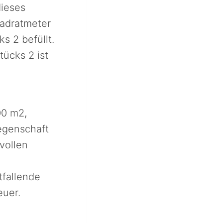
dieses
uadratmeter
s 2 befüllt.
ücks 2 ist
00 m2,
egenschaft
vollen
tfallende
euer.