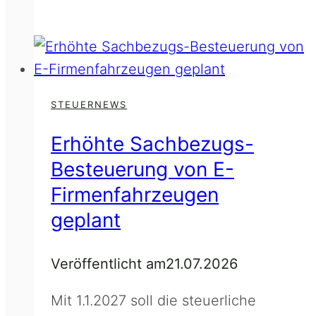
bei
Ertragsteuer
und
ImmoESt
STEUERNEWS
Erhöhte Sachbezugs-
Besteuerung von E-
Firmenfahrzeugen
geplant
Veröffentlicht am
21.07.2026
Mit 1.1.2027 soll die steuerliche