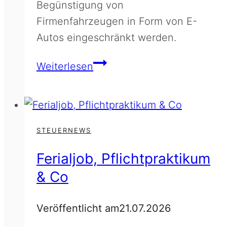
Begünstigung von
Firmenfahrzeugen in Form von E-
Autos eingeschränkt werden.
Erhöhte
Weiterlesen
Sachbezugs-
Besteuerung
von
E-
STEUERNEWS
Firmenfahrzeugen
Ferialjob, Pflichtpraktikum
geplant
& Co
Veröffentlicht am
21.07.2026