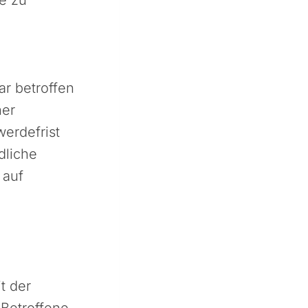
ar betroffen
ner
erdefrist
dliche
 auf
t der
 Betroffene