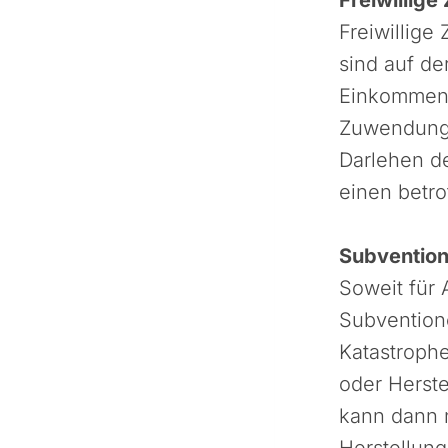
Freiwillig
sind auf de
Einkommen- 
Zuwendungen
Darlehen d
einen betro
Subventio
Soweit für 
Subventione
Katastrophe
oder Herst
kann dann 
Herstellun