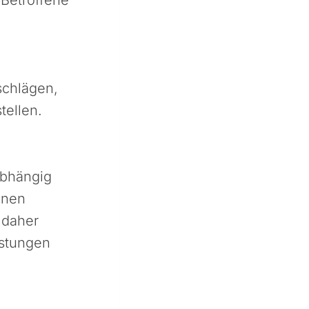
schlägen,
tellen.
abhängig
enen
 daher
istungen