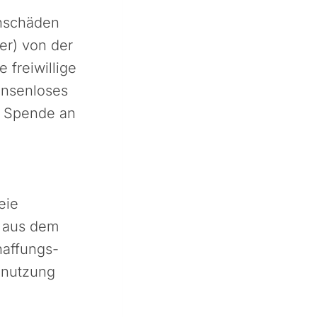
enschäden
er) von der
 freiwillige
insenloses
e Spende an
eie
. aus dem
haffungs-
bnutzung