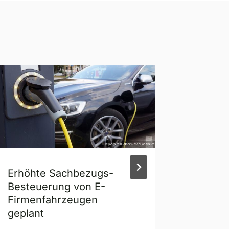
Erhöhte Sachbezugs-
Abscha
Besteuerung von E-
Grunds
Firmenfahrzeugen
Wien
geplant
Veröffent