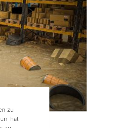
en zu
ium hat
e zu