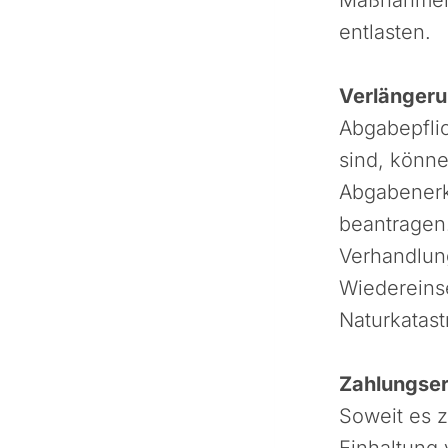
entlasten.
Verlängeru
Abgabepflic
sind, könne
Abgabenerk
beantragen.
Verhandlun
Wiedereinse
Naturkatast
Zahlungser
Soweit es z
Einhaltung