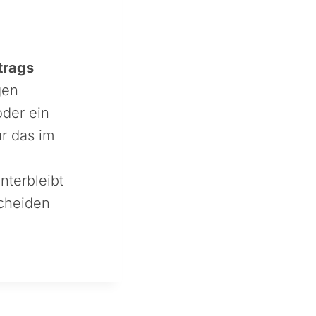
trags
gen
oder ein
ür das im
nterbleibt
cheiden